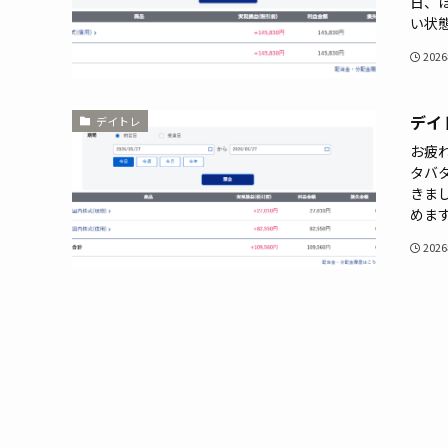
日、
い状態
202
デイ
デイトレ
お疲
タバ
きま
めます
202