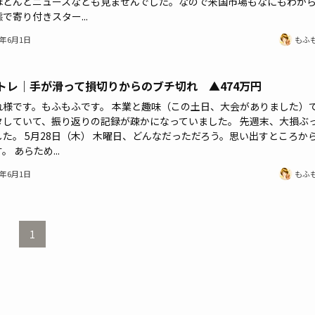
ほとんどニュースなども見ませんでした。なので米国市場もなにもわか
で寄り付きスター...
6年6月1日
もふ
トレ｜手が滑って損切りからのブチ切れ ▲474万円
れ様です。もふもふです。 本業と趣味（この土日、大会がありました）
タしていて、振り返りの記録が疎かになっていました。 先週末、大損ぶ
した。 5月28日（木） 木曜日、どんなだっただろう。思い出すところか
。 あらため...
6年6月1日
もふ
1