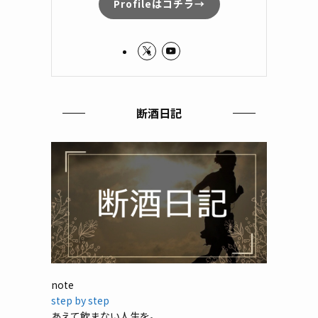
Profileはコチラ→
断酒日記
note
step by step
あえて飲まない人生を。