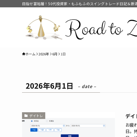
目指せ富裕層！50代投資家・もふもふのスイングトレード日記＆断
ホーム
2026年
6月
1日
2026年6月1日
– date –
デイ
デイトレ
お疲
日。持