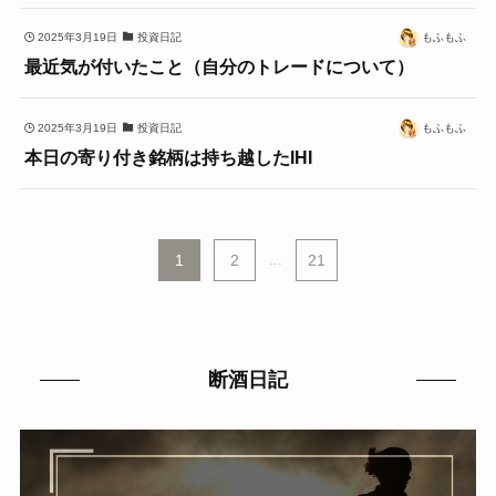
2025年3月19日
投資日記
もふもふ
最近気が付いたこと（自分のトレードについて）
2025年3月19日
投資日記
もふもふ
本日の寄り付き銘柄は持ち越したIHI
1
2
...
21
断酒日記