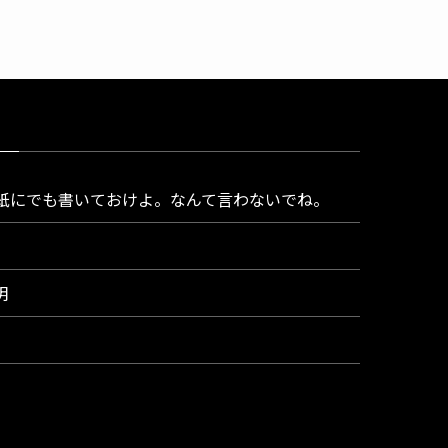
イ
ブ
めなら紙にでも書いておけよ。なんて言わないでね。
明