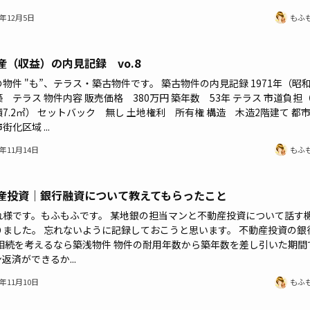
4年12月5日
もふ
産（収益）の内見記録 vo.8
物件 "も”、テラス・築古物件です。 築古物件の内見記録 1971年（昭和
 テラス 物件内容 販売価格 380万円 築年数 53年 テラス 市道負担
7.2㎡） セットバック 無し 土地権利 所有権 構造 木造2階建て 都
街化区域 ...
3年11月14日
もふ
産投資｜銀行融資について教えてもらったこと
れ様です。もふもふです。 某地銀の担当マンと不動産投資について話す
りました。 忘れないように記録しておこうと思います。 不動産投資の銀
 相続を考えるなら築浅物件 物件の耐用年数から築年数を差し引いた期間
返済ができるか...
3年11月10日
もふ