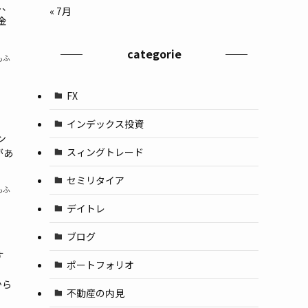
し、
« 7月
金
categorie
もふ
FX
インデックス投資
ン
スィングトレード
があ
セミリタイア
もふ
デイトレ
ブログ
す
ポートフォリオ
から
不動産の内見