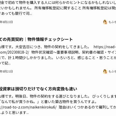
現金で初めて物件を購入する人には何らかのヒントになるかもしれない
ないかもしれません。 所有権移転登記に関すること 所有権移転登記は現
あっても銀行で司...
3年8月22日
もふ
ての売買契約｜物件情報チェックシート
様です。大安吉日につき、物件の契約をしてきました。 https://road-
z.com/20230818-2/ 物件状況確認～重要事項説明、契約書の確認・サイ
まで、計１時間少しかかりました。 いろいろと、感じること・思うこと
で記...
3年8月21日
もふ
投資家は損切りだけでなく方向変換も速い
れ様です。明後日、物件の契約をする運びとなりました。 びっくりしま
「なんで私が買うかね。」と書いた築古物件を買うんですよ。
s://road-to-z.com/naikenkiroku6/ 理由はいくつかあるので羅列して
ようと思います...