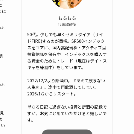
た
でに
もふもふ
代表取締役
もふ
50代。少しでも早くセミリタイア（サイ
ドFIRE)するのが目標。SP500インデック
スをコアに、国内高配当株・アクティブ型
投資信託を保有中。インデックスを購入す
顛
る資金のためにトレード（現在はデイ・ス
で
キャを練習中）をしています。
2022/12/2より断酒中。『あえて飲まない
もふ
人生を』。途中で再飲酒してしまい、
2026/1/2からリスタート。
単なる日記に過ぎない投資と断酒の記録で
見
すが、お気にとめていただけると嬉しいで
の
す。
てい