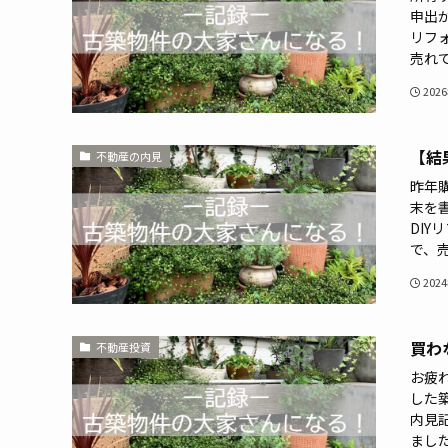
申出
リフ
売れて
202
【結
不動産の内見
昨年
末を
DI
で、売
202
買わ
不動産投資
お疲
した
内見記
ました.