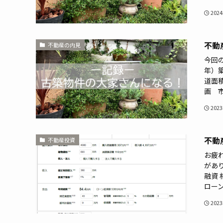
202
不動
不動産の内見
今回の
年）築
道面積
画 市
202
不動
不動産投資
お疲
があ
融資
ローン
202