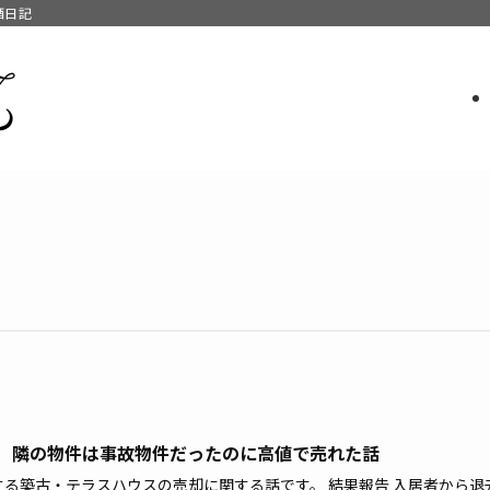
酒日記
.9 隣の物件は事故物件だったのに高値で売れた話
する築古・テラスハウスの売却に関する話です。 結果報告 入居者から退