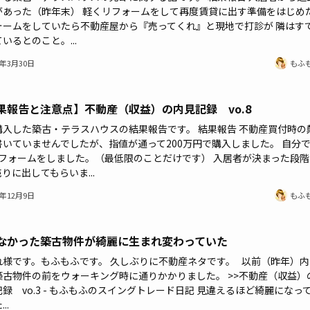
があった（昨年末） 軽くリフォームをして再度賃貸に出す準備をはじめ
ォームをしていたら不動産屋から『売ってくれ』と現地で打診が 隣はす
いるとのこと。...
6年3月30日
もふ
果報告と注意点】不動産（収益）の内見記録 vo.8
購入した築古・テラスハウスの結果報告です。 結果報告 不動産買付時の
書いていませんでしたが、指値が通って200万円で購入しました。 自分
Yリフォームをしました。（最低限のことだけです） 入居者が決まった段階
りに出してもらいま...
4年12月9日
もふ
なかった築古物件が綺麗に生まれ変わっていた
れ様です。もふもふです。 久しぶりに不動産ネタです。 以前（昨年）内
築古物件の前をウォーキング時に通りかかりました。 >>不動産（収益）
録 vo.3 - もふもふのスイングトレード日記 見違えるほど綺麗になっ
..