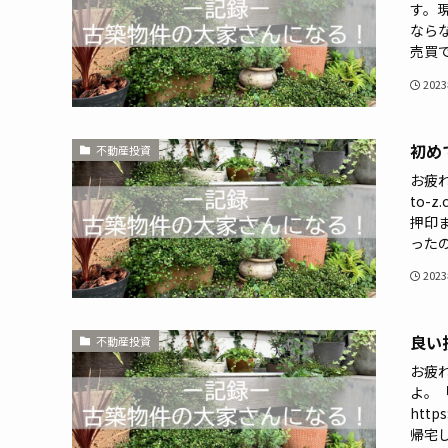
す。
なら
売買で
202
初め
不動産投資
お疲れ
to-
押印
ったの
202
良い
不動産投資
お疲
よ。
http
帰宅し