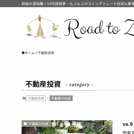
目指せ富裕層！50代投資家・もふもふのスイングトレード日記＆断
ホーム
不動産投資
不動産投資
– category –
不動産投資
不動産の内見
vo
不動産の内見
所有