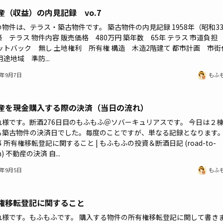
産（収益）の内見記録 vo.7
物件は、テラス・築古物件です。 築古物件の内見記録 1958年（昭和3
 テラス 物件内容 販売価格 480万円 築年数 65年 テラス 市道負担
ットバック 無し 土地権利 所有権 構造 木造2階建て 都市計画 市街
用途地域 準防...
3年9月7日
もふ
産を現金購入する際の決済（当日の流れ）
れ様です。断酒276日目のもふもふ＠ソバーキュリアスです。 今日は２
る築古物件の決済日でした。毎度のことですが、単なる記録となります。
 所有権移転登記に関すること | もふもふの投資＆断酒日記 (road-to-
m) 不動産の決済 自...
3年9月5日
もふ
権移転登記に関すること
れ様です。もふもふです。 購入する物件の所有権移転登記に関して書き