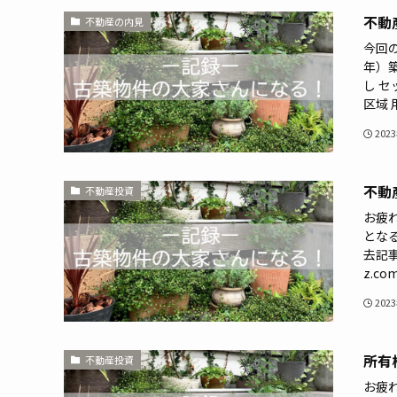
不動
不動産の内見
今回の
年）築
し セ
区域 
202
不動
不動産投資
お疲
とな
去記事
z.co
202
所有
不動産投資
お疲