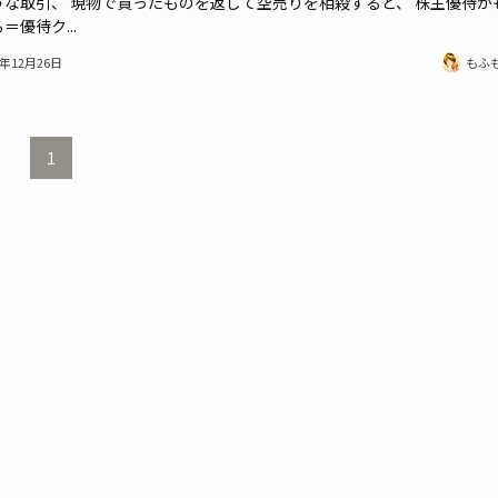
うな取引、 現物で買ったものを返して空売りを相殺すると、 株主優待が
＝優待ク...
5年12月26日
もふ
1