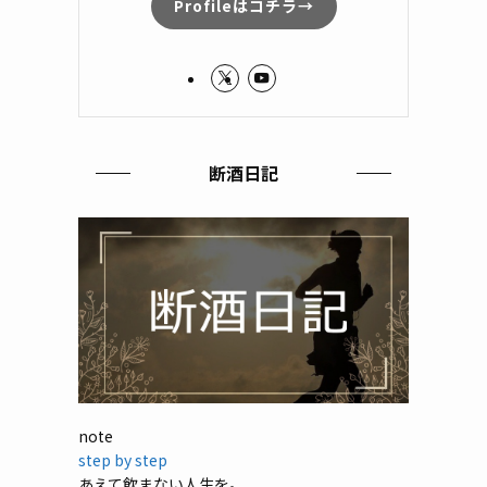
Profileはコチラ→
断酒日記
note
step by step
あえて飲まない人生を。