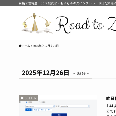
目指せ富裕層！50代投資家・もふもふのスイングトレード日記＆断
ホーム
2025年
12月
26日
2025年12月26日
– date –
昨日
デイトレ
おは
分で利