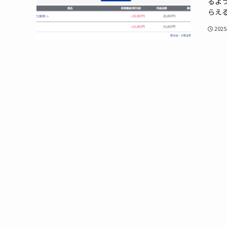
るよ
らえる
202