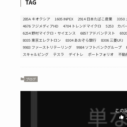
TAG
285A キオクシア
1605 INPEX
2914 日本たばこ産業
335
4676 フジメディアHD
4704 トレンドマイクロ
5253 カバ
6254 野村マイクロ・サイエンス
6857 アドバンテスト
69
8035 東京エレクトロン
8304 あおぞら銀行
8306 三菱UFJ
9983 ファーストリテーリング
9984 ソフトバンクグループ
スキャルピング
テスラ
デイトレ
ポートフォリオ
不動
ブログ
この