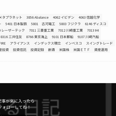
0 メタプラネット
3856 Abalance
4062 イビデン
4063 信越化学
ー
5401 日本製鉄
5801 古河電工
5803 フジクラ
6146 ディスコ
20 レーザーテック
7011 三菱重工業
7012 川崎重工業
7013 IHI
8316 三井住友
8766 東京海上
9101 日本郵船
9107 川崎汽船
FIRE
アライアンス
インデックス積立
インベスコ
スイングトレード
産投資
投資信託
投資記録
断酒
米国株
米国ＥＴＦ
資産運用
記事が気に入ったら
フォローしてね！