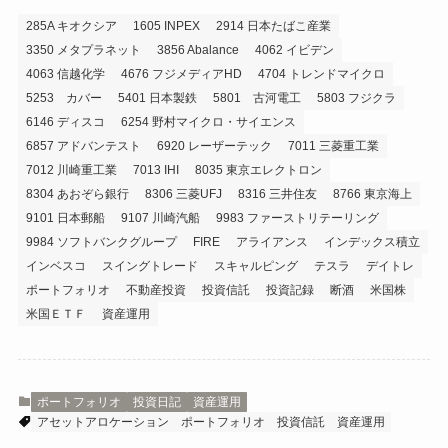
285A キオクシア
1605 INPEX
2914 日本たばこ産業
3350 メタプラネット
3856 Abalance
4062 イビデン
4063 信越化学
4676 フジメディアHD
4704 トレンドマイクロ
5253 カバー
5401 日本製鉄
5801 古河電工
5803 フジクラ
6146 ディスコ
6254 野村マイクロ・サイエンス
6857 アドバンテスト
6920 レーザーテック
7011 三菱重工業
7012 川崎重工業
7013 IHI
8035 東京エレクトロン
8304 あおぞら銀行
8306 三菱UFJ
8316 三井住友
8766 東京海上
9101 日本郵船
9107 川崎汽船
9983 ファーストリテーリング
9984 ソフトバンクグループ
FIRE
アライアンス
インデックス積立
インベスコ
スイングトレード
スキャルピング
テスラ
デイトレ
ポートフォリオ
不動産投資
投資信託
投資記録
断酒
米国株
米国ＥＴＦ
資産運用
ポートフォリオ
投資日記
資産運用
アセットアロケーション
ポートフォリオ
投資信託
資産運用