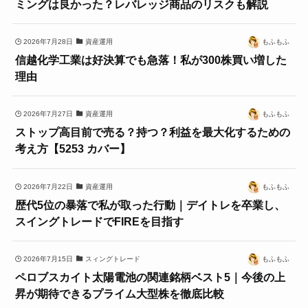
ミングは良かった？レバレッジ商品のリスクも解説
2026年7月28日
資産運用
もふもふ
信越化学工業は好決算でも急落！私が300株買い増した
理由
2026年7月27日
資産運用
もふもふ
ストップ高目前で売る？持つ？利益を最大化するための
考え方【5253 カバー】
2026年7月22日
資産運用
もふもふ
歴代5位の暴落で私が取った行動｜デイトレを卒業し、
スイングトレードでFIREを目指す
2026年7月15日
スィングトレード
もふもふ
ペロブスカイト太陽電池の関連銘柄ベスト5｜今後の上
昇が期待できるプライム大型株を徹底比較