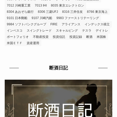
7012 川崎重工業
7013 IHI
8035 東京エレクトロン
8304 あおぞら銀行
8306 三菱UFJ
8316 三井住友
8766 東京海上
9101 日本郵船
9107 川崎汽船
9983 ファーストリテーリング
9984 ソフトバンクグループ
FIRE
アライアンス
インデックス積立
インベスコ
スイングトレード
スキャルピング
テスラ
デイトレ
ポートフォリオ
不動産投資
投資信託
投資記録
断酒
米国株
米国ＥＴＦ
資産運用
断酒日記