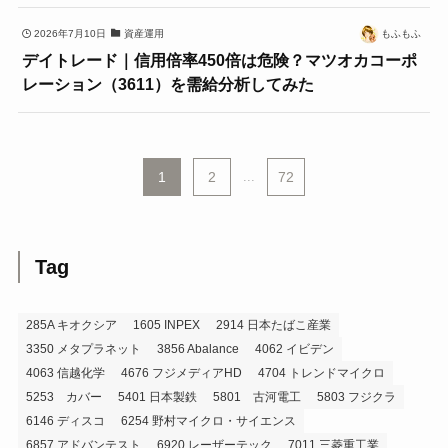
2026年7月10日
資産運用
もふもふ
デイトレード｜信用倍率450倍は危険？マツオカコーポ
レーション（3611）を需給分析してみた
1
2
...
72
Tag
285A キオクシア
1605 INPEX
2914 日本たばこ産業
3350 メタプラネット
3856 Abalance
4062 イビデン
4063 信越化学
4676 フジメディアHD
4704 トレンドマイクロ
5253 カバー
5401 日本製鉄
5801 古河電工
5803 フジクラ
6146 ディスコ
6254 野村マイクロ・サイエンス
6857 アドバンテスト
6920 レーザーテック
7011 三菱重工業